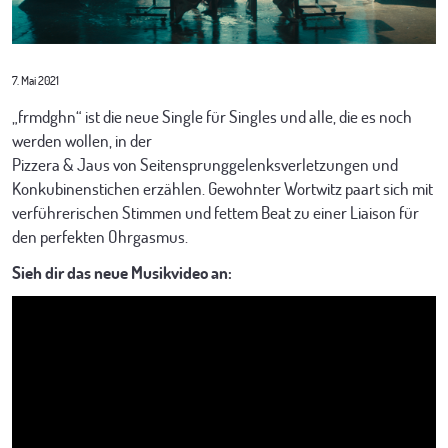
SCHAUSPIEL
MEDIEN
7. Mai 2021
FOTOS & VIDEOS
OPERETTE
SHOP
„frmdghn“ ist die neue Single für Singles und alle, die es noch
werden wollen, in der
Pizzera & Jaus von Seitensprunggelenksverletzungen und
PRESSEMATERIAL
MUSICAL
KONTAKT
Konkubinenstichen erzählen. Gewohnter Wortwitz paart sich mit
verführerischen Stimmen und fettem Beat zu einer Liaison für
den perfekten Ohrgasmus.
Sieh dir das neue Musikvideo an: