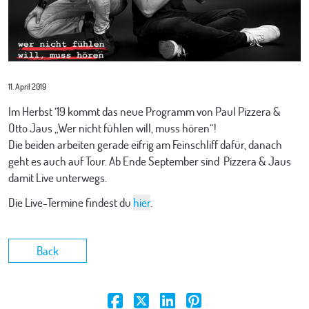
SCHAUSPIEL
MEDIEN
FOTOS & VIDEOS
OPERETTE
SHOP
11. April 2019
Im Herbst ’19 kommt das neue Programm von Paul Pizzera &
Otto Jaus „Wer nicht fühlen will, muss hören“!
PRESSEMATERIAL
MUSICAL
KONTAKT
Die beiden arbeiten gerade eifrig am Feinschliff dafür, danach
geht es auch auf Tour. Ab Ende September sind Pizzera & Jaus
damit Live unterwegs.
Die Live-Termine findest du
hier
.
Back